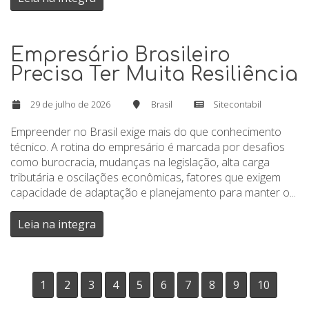
Empresário Brasileiro
Precisa Ter Muita Resiliência
29 de julho de 2026
Brasil
Sitecontabil
Empreender no Brasil exige mais do que conhecimento
técnico. A rotina do empresário é marcada por desafios
como burocracia, mudanças na legislação, alta carga
tributária e oscilações econômicas, fatores que exigem
capacidade de adaptação e planejamento para manter o...
Leia na integra
1
2
3
4
5
6
7
8
9
10