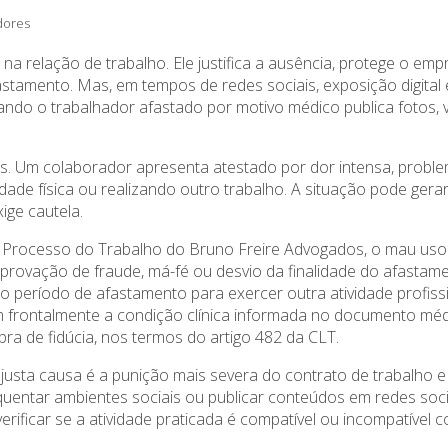
dores
a relação de trabalho. Ele justifica a ausência, protege o e
stamento. Mas, em tempos de redes sociais, exposição digital 
ando o trabalhador afastado por motivo médico publica fotos, 
 Um colaborador apresenta atestado por dor intensa, problem
dade física ou realizando outro trabalho. A situação pode gera
ige cautela.
 em Processo do Trabalho do Bruno Freire Advogados, o mau uso
rovação de fraude, má-fé ou desvio da finalidade do afastame
 o período de afastamento para exercer outra atividade profis
 frontalmente a condição clínica informada no documento méd
a de fidúcia, nos termos do artigo 482 da CLT.
a justa causa é a punição mais severa do contrato de trabalho 
equentar ambientes sociais ou publicar conteúdos em redes soc
verificar se a atividade praticada é compatível ou incompatível 