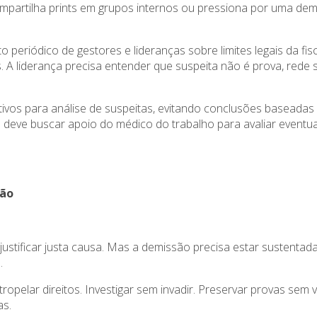
artilha prints em grupos internos ou pressiona por uma demis
to periódico de gestores e lideranças sobre limites legais da f
 A liderança precisa entender que suspeita não é prova, rede s
tivos para análise de suspeitas, evitando conclusões baseadas
H deve buscar apoio do médico do trabalho para avaliar eventual
ção
ustificar justa causa. Mas a demissão precisa estar sustentada
.
ropelar direitos. Investigar sem invadir. Preservar provas sem 
as.