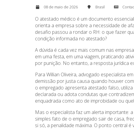
08 de maio de 2026
Brasil
Conta
O atestado médico é um documento essencial n
orienta a empresa sobre a necessidade de afa
desafio passou a rondar o RH: o que fazer qu
condição informada no atestado?
A dúvida é cada vez mais comum nas empresas.
em uma festa, em uma viagem, praticando ativi
por punição. No entanto, a resposta jurídica ex
Para Willian Oliveira, advogado especialista
demissão por justa causa quando houver comp
o empregado apresenta atestado falso, utiliza
declarada ou adota condutas que contradizem
enquadrada como ato de improbidade ou quebr
Mas o especialista faz um alerta importante: 
simples fato de o empregado sair de casa, fr
si só, a penalidade máxima. O ponto central é 