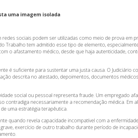
basta uma imagem isolada
em redes sociais podem ser utilizadas como meio de prova em 
tiça do Trabalho tem admitido esse tipo de elemento, especialm
om o afastamento médico, desde que haja autenticidade, cont
nte é suficiente para sustentar uma justa causa. O Judiciário 
tação descrita no atestado, depoimentos, documentos médicos, 
ividade social ou pessoal representa fraude. Um empregado af
so contradiga necessariamente a recomendação médica. Em algu
de uma estratégia terapêutica.
te quando revela capacidade incompatível com a enfermidade al
 grave, exercício de outro trabalho durante período de incap
tamento.