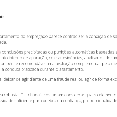
ir
ortamento do empregado parece contradizer a condição de sa
ada.
ite conclusões precipitadas ou punições automáticas baseadas
mento interno de apuração, coletar evidências, analisar os doc
também é recomendável uma avaliação complementar pelo médico
 e a conduta praticada durante o afastamento.
: deixar de agir diante de uma fraude real ou agir de forma ex
va robusta. Os tribunais costumam considerar quatro elementos 
avidade suficiente para quebra da confiança, proporcionalidad