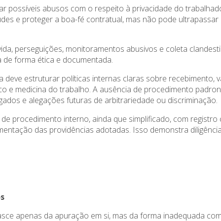
izar possíveis abusos com o respeito à privacidade do trabalhad
des e proteger a boa-fé contratual, mas não pode ultrapassar li
ndevida, perseguições, monitoramentos abusivos e coleta clandes
ida de forma ética e documentada.
 deve estruturar políticas internas claras sobre recebimento, 
ídico e medicina do trabalho. A ausência de procedimento padr
gados e alegações futuras de arbitrariedade ou discriminação.
 de procedimento interno, ainda que simplificado, com registro
mentação das providências adotadas. Isso demonstra diligência
os
nasce apenas da apuração em si, mas da forma inadequada com