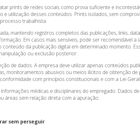
 prints de redes sociais como prova suficiente e incontestável.
ção e utilização desses conteúdos. Prints isolados, sem compro
processo trabalhista.
ada, mantendo registros completos das publicações, links, dat
nformação. Em casos mais sensíveis, pode ser recomendável a la
a e o conteúdo da publicação digital em determinado momento. E
manipulação ou exclusão posterior.
teção de dados. A empresa deve utilizar apenas conteúdos publ
as, monitoramentos abusivos ou meios ilícitos de obtenção de p
m conformidade com princípios constitucionais e com a Lei Ger
s informações médicas e disciplinares do empregado. Dados de
ou áreas sem relação direta com a apuração.
urar sem perseguir