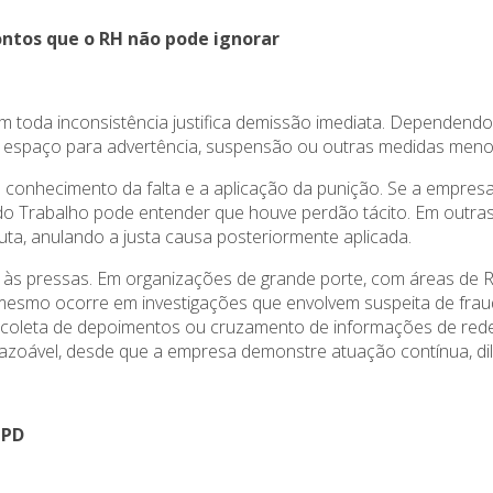
ontos que o RH não pode ignorar
toda inconsistência justifica demissão imediata. Dependendo d
 espaço para advertência, suspensão ou outras medidas meno
o conhecimento da falta e a aplicação da punição. Se a empresa
a do Trabalho pode entender que houve perdão tácito. Em outras
uta, anulando a justa causa posteriormente aplicada.
r às pressas. Em organizações de grande porte, com áreas de RH
esmo ocorre em investigações que envolvem suspeita de fraude
cos, coleta de depoimentos ou cruzamento de informações de r
 razoável, desde que a empresa demonstre atuação contínua, dil
GPD