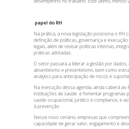
desempenho no trabalho. Este último, menos vi
papel do RH
Na prática, a nova legislação posiciona o RH 
definição de políticas, governança e execução. 
legais, além de revisar políticas internas, in
práticas adotadas.
O setor passará a liderar a gestão por dados
absenteísmo e presenteísmo, bem como estrut
analytics para antecipação de riscos e supor
Na execução dessa agenda, ainda caberá ao R
instituições de saúde e fomentar programas pr
saúde ocupacional, jurídico e compliance, e a
à prevenção.
Nesse novo cenário, empresas que compreende
capacidade de gerar valor, engajamento e des