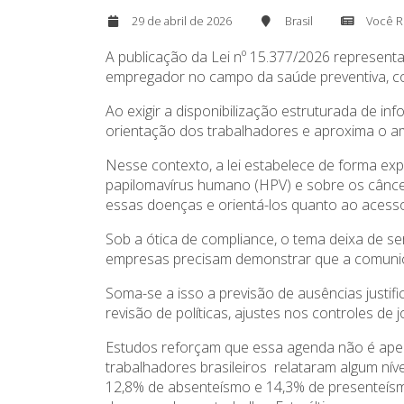
29 de abril de 2026
Brasil
Você 
A publicação da Lei nº 15.377/2026 representa
empregador no campo da saúde preventiva, co
Ao exigir a disponibilização estruturada de 
orientação dos trabalhadores e aproxima o a
Nesse contexto, a lei estabelece de forma e
papilomavírus humano (HPV) e sobre os cânce
essas doenças e orientá-los quanto ao acesso
Sob a ótica de compliance, o tema deixa de ser
empresas precisam demonstrar que a comunica
Soma-se a isso a previsão de ausências justi
revisão de políticas, ajustes nos controles de j
Estudos reforçam que essa agenda não é apen
trabalhadores brasileiros relataram algum ní
12,8% de absenteísmo e 14,3% de presenteísm