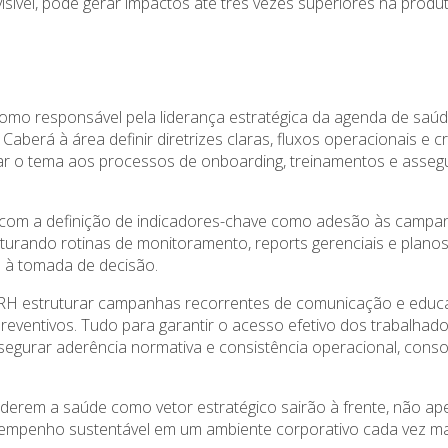
sível, pode gerar impactos até três vezes superiores na produt
como responsável pela liderança estratégica da agenda de saúd
Caberá à área definir diretrizes claras, fluxos operacionais e c
tegrar o tema aos processos de onboarding, treinamentos e asse
, com a definição de indicadores-chave como adesão às campan
urando rotinas de monitoramento, reports gerenciais e plano
te à tomada de decisão.
H estruturar campanhas recorrentes de comunicação e educaçã
eventivos. Tudo para garantir o acesso efetivo dos trabalhado
ssegurar aderência normativa e consistência operacional, cons
rem a saúde como vetor estratégico sairão à frente, não apen
empenho sustentável em um ambiente corporativo cada vez mai