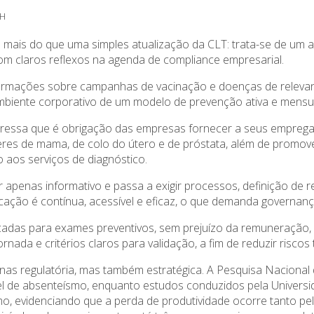
RH
 mais do que uma simples atualização da CLT: trata-se de um a
m claros reflexos na agenda de compliance empresarial.
informações sobre campanhas de vacinação e doenças de relevan
mbiente corporativo de um modelo de prevenção ativa e mensu
xpressa que é obrigação das empresas fornecer a seus empreg
res de mama, de colo do útero e de próstata, além de promove
 aos serviços de diagnóstico.
 apenas informativo e passa a exigir processos, definição de r
ção é contínua, acessível e eficaz, o que demanda governanç
ficadas para exames preventivos, sem prejuízo da remuneração,
ornada e critérios claros para validação, a fim de reduzir riscos 
as regulatória, mas também estratégica. A Pesquisa Nacional
vel de absenteísmo, enquanto estudos conduzidos pela Univers
o, evidenciando que a perda de produtividade ocorre tanto pe