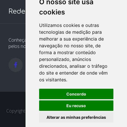
O nosso site usa
Redes Sociais
cookies
Utilizamos cookies e outras
tecnologias de medição para
melhorar a sua experiência de
Conheça e siga nossos canais. Interaja, fale conosco
navegação no nosso site, de
pelos nossos perfis e saiba de todas as novidades.
forma a mostrar conteúdo
personalizado, anúncios
direcionados, analisar o tráfego
do site e entender de onde vêm
os visitantes.
Concordo
Eu recuso
Copyright © 2022 - 2026
Design e desenvolvimento -
Alterar as minhas preferências
Delta Contábil
|